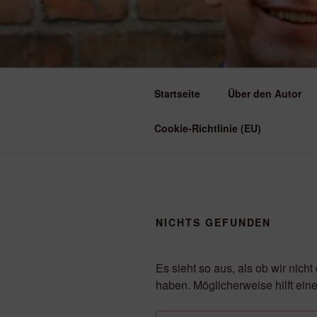
Zum
Inhalt
AUTOR PA
springen
Romane und Lesungen
Startseite
Über den Autor
Cookie-Richtlinie (EU)
NICHTS GEFUNDEN
Es sieht so aus, als ob wir nich
haben. Möglicherweise hilft ein