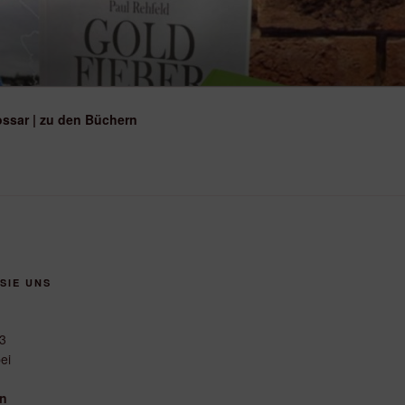
ossar | zu den Büchern
SIE UNS
3
ei
en