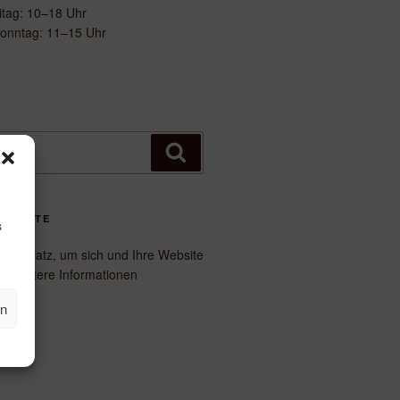
itag: 10–18 Uhr
onntag: 11–15 Uhr
Suchen
WEBSITE
s
uter Platz, um sich und Ihre Website
er weitere Informationen
en