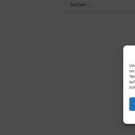
Suche
nach:
Um 
um 
Tec
auf
zur