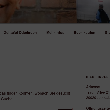
UL REHFELD
Zeittafel Oderbruch
Mehr Infos
Buch kaufen
Gl
HIER FINDEN 
Adresse
Traum Allee 21
t das finden konnten, wonach Sie gesucht
20020 Jetztdab
e Suche.
Öffnungszeit