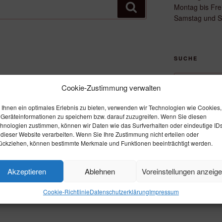
Suchen
Montag bis Fre
Samstag und S
SUCHE
Suche
Cookie-Zustimmung verwalten
nach:
Ihnen ein optimales Erlebnis zu bieten, verwenden wir Technologien wie Cookies,
Geräteinformationen zu speichern bzw. darauf zuzugreifen. Wenn Sie diesen
ÜBER DIESE 
hnologien zustimmen, können wir Daten wie das Surfverhalten oder eindeutige ID
 dieser Website verarbeiten. Wenn Sie Ihre Zustimmung nicht erteilen oder
Hier wäre ein g
ückziehen, können bestimmte Merkmale und Funktionen beeinträchtigt werden.
vorzustellen od
anzugeben.
Akzeptieren
Ablehnen
Voreinstellungen anzeig
Cookie-Richtlinie
Datenschutzerklärung
Impressum